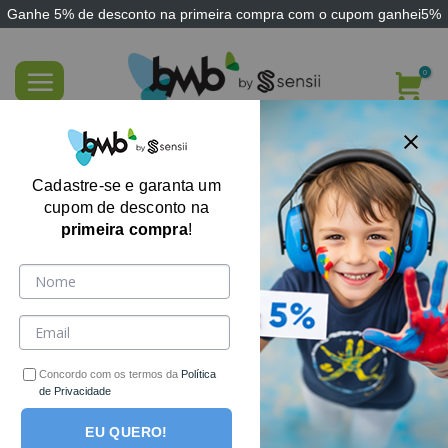
Ganhe
5% de desconto
na primeira compra com o cupom
ganhei5%
Skip
to
content
Balance Pad Tapete Treino Ioga Step
Exercício Fisioterapia Estabilidade
Cadastre-se e garanta um
cupom de desconto na
primeira compra
!
Concordo com os termos da
Política
de Privacidade
EU QUERO!