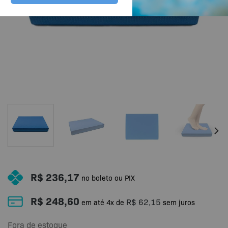
R$
236,17
no boleto ou PIX
R$
248,60
R$
62,15
em até
4
x de
sem juros
Fora de estoque