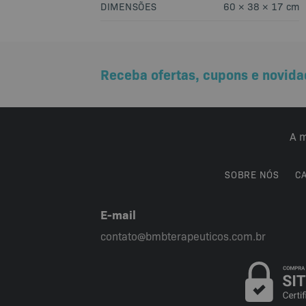
DIMENSÕES
60 × 38 × 17 cm
Receba ofertas, cupons e novida
A m
SOBRE NÓS
C
E-mail
contato@bmbterapeuticos.com.br