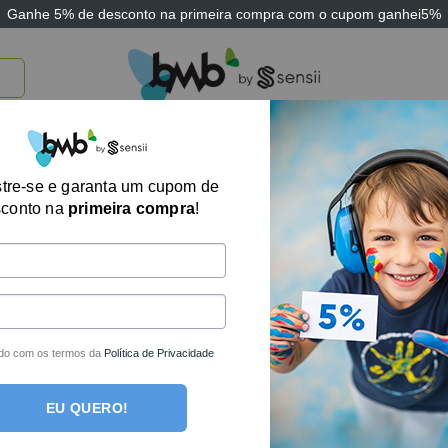
Ganhe
5% de desconto
na primeira compra com o cupom
ganhei5%
TICOS
BRINQUEDOS E JOGOS
ARK THERAPEUTIC
SENSII
TECNOLOGIA
Banqueta para B
tre-se e garanta um cupom de
sconto na
primeira compra
!
em 1
R$
759,05
no boleto
R$
799,00
em até
6
do com os termos da
Política de Privacidade
Em estoque
EU QUERO!
COMPRAR