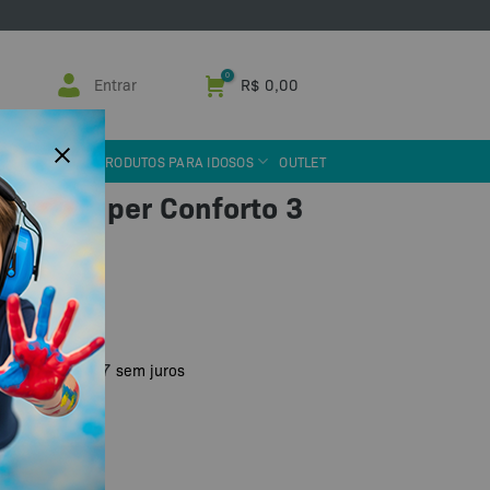
Entrar
R$
0,00
 ASSISTIVA
PRODUTOS PARA IDOSOS
OUTLET
anho Super Conforto 3
 ou PIX
R$
133,17
x de
sem juros