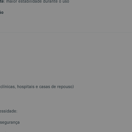
te
: maior estabilidade durante o uso
ão
 clínicas, hospitais e casas de repouso)
essidade:
 segurança