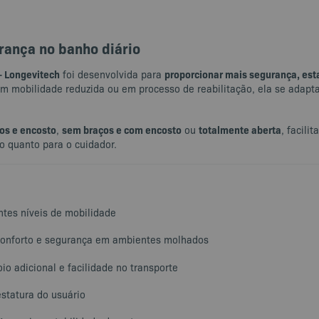
rança no banho diário
– Longevitech
proporcionar mais segurança, est
foi desenvolvida para
om mobilidade reduzida ou em processo de reabilitação, ela se adapt
os e encosto
sem braços e com encosto
totalmente aberta
,
ou
, facili
io quanto para o cuidador.
entes níveis de mobilidade
conforto e segurança em ambientes molhados
oio adicional e facilidade no transporte
estatura do usuário