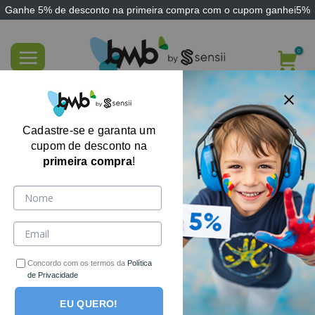
Ganhe
5% de desconto
na primeira compra com o cupom
ganhei5%
Skip
to
content
Bengala com Banco Dobrável em
Alumínio para Idosos
Cadastre-se e garanta um
cupom de desconto na
primeira compra
!
-33%
Concordo com os termos da
Política
de Privacidade
EU QUERO!