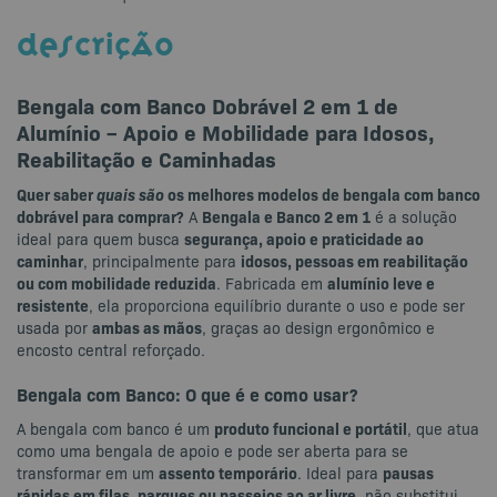
DESCRIÇÃO
Bengala com Banco Dobrável 2 em 1 de
Alumínio – Apoio e Mobilidade para Idosos,
Reabilitação e Caminhadas
Quer saber
quais são
os melhores modelos de bengala com banco
dobrável para comprar?
Bengala e Banco 2 em 1
A
é a solução
segurança, apoio e praticidade ao
ideal para quem busca
caminhar
idosos, pessoas em reabilitação
, principalmente para
ou com mobilidade reduzida
alumínio leve e
. Fabricada em
resistente
, ela proporciona equilíbrio durante o uso e pode ser
ambas as mãos
usada por
, graças ao design ergonômico e
encosto central reforçado.
Bengala com Banco: O que é e como usar?
produto funcional e portátil
A bengala com banco é um
, que atua
como uma bengala de apoio e pode ser aberta para se
assento temporário
pausas
transformar em um
. Ideal para
rápidas em filas, parques ou passeios ao ar livre
, não substitui