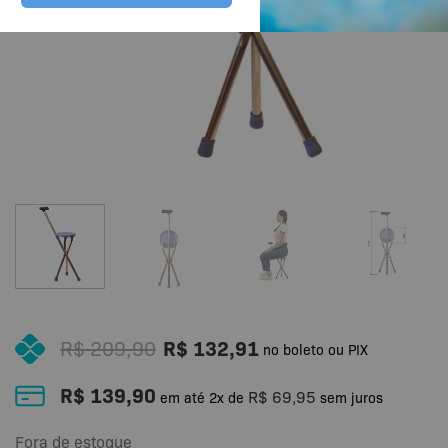
R$
209,90
R$
132,91
no boleto ou PIX
R$
139,90
R$
69,95
em até
2
x de
sem juros
Fora de estoque