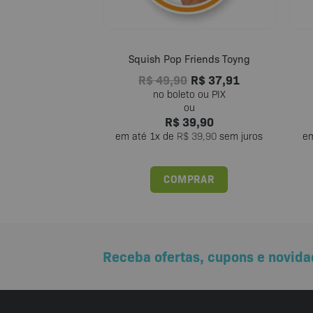
Squish Pop Friends Toyng
R$
49,90
R$
37,91
R$
39,90
em até
1
x de
R$
39,90
sem juros
e
COMPRAR
Receba ofertas, cupons e novida