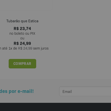
Tubarão que Estica
R$
23,74
R$
24,99
m até
1
x de
R$
24,99
sem juros
COMPRAR
des por e-mail!