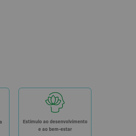
Estímulo ao desenvolvimento
a
e ao bem-estar