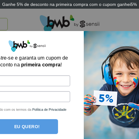
Ganhe
5% de desconto
na primeira compra com o cupom
ganhei5%
TICOS
BRINQUEDOS E JOGOS
ARK THERAPEUTIC
SENSII
TECNOLOGIA
Bola de Apertar
tre-se e garanta um cupom de
sconto na
primeira compra
!
R$
47,50
no boleto o
R$
50,00
em até
1
x 
Fora de estoque
do com os termos da
Política de Privacidade
EU QUERO!