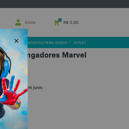
Entrar
R$
0,00
 ASSISTIVA
PRODUTOS PARA IDOSOS
OUTLET
 10cm Vingadores Marvel
u PIX
R$
50,00
de
sem juros