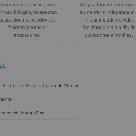
Ferramentas valiosas para
Artigos fundamentais par
onoaudiólogos, terapeutas
aumentar a independênci
ocupacionais, psicólogos,
e a qualidade de vida,
fisioterapeutas e
facilitando o dia a dia de
educadores.
cuidadores e famílias.
AL
s
,
A partir de 05 anos
,
A partir de 08 anos
nsorial
ordenação Motora Fina