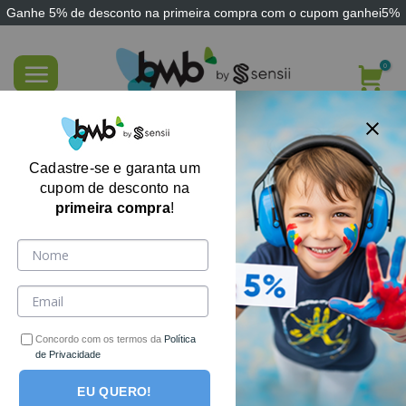
Ganhe
5% de desconto
na primeira compra com o cupom
ganhei5%
Skip
to
content
Bola de Borracha 20cm Bicolor Macia Cor
Aleatória
Cadastre-se e garanta um
cupom de desconto na
primeira compra
!
Concordo com os termos da
Política
de Privacidade
EU QUERO!