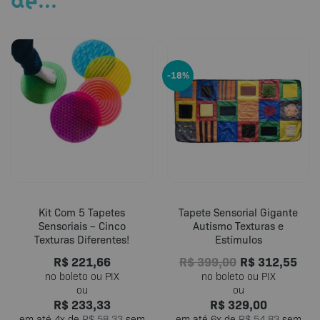
-18%
Kit Com 5 Tapetes
Tapete Sensorial Gigante
Sensoriais – Cinco
Autismo Texturas e
Texturas Diferentes!
Estímulos
R$
221,66
R$
399,00
R$
312,55
R$
233,33
R$
329,00
em até
4
x de
R$
58,33
sem
em até
6
x de
R$
54,83
sem