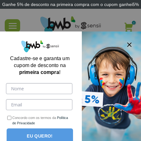
Ganhe
5% de desconto
na primeira compra com o cupom
ganhei5%
Skip
to
content
Bola Sensorial Atômica de Apertar Squish
– 10cm
Cadastre-se e garanta um
cupom de desconto na
primeira compra
!
Concordo com os termos da
Política
de Privacidade
EU QUERO!