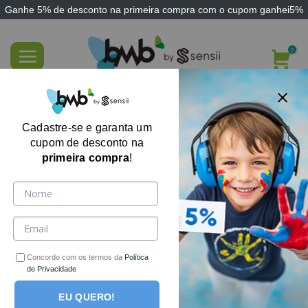
Ganhe
5% de desconto
na primeira compra com o cupom
ganhei5%
Skip
to
content
Bolinha Candy Squishy Macio de Apertar
Cadastre-se e garanta um
cupom de desconto na
primeira compra
!
Concordo com os termos da
Política
de Privacidade
EU QUERO!