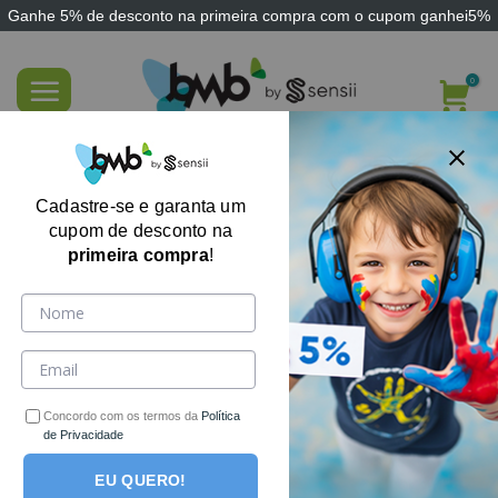
Ganhe
5% de desconto
na primeira compra com o cupom
ganhei5%
Skip
to
content
Bolsa de Gelo Térmica Flexível Sensii®
Cadastre-se e garanta um
cupom de desconto na
primeira compra
!
Concordo com os termos da
Política
de Privacidade
EU QUERO!