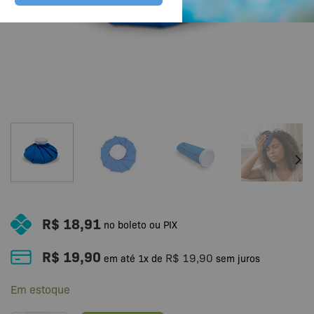
R$
18,91
no boleto ou PIX
R$
19,90
R$
19,90
em até
1
x de
sem juros
Em estoque