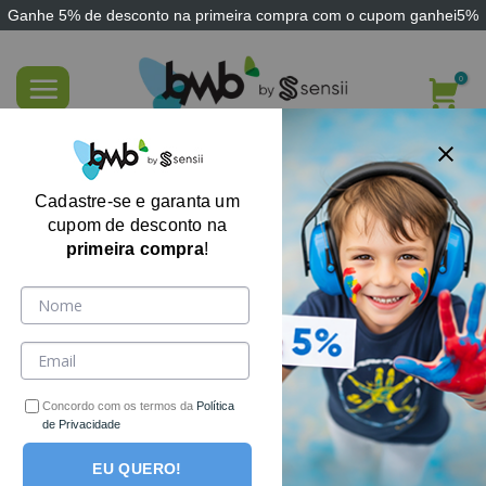
Ganhe
5% de desconto
na primeira compra com o cupom
ganhei5%
Skip
to
content
Brinquedo Sensorial Ratinho no Queijo
para Apertar
Cadastre-se e garanta um
cupom de desconto na
primeira compra
!
Concordo com os termos da
Política
de Privacidade
EU QUERO!