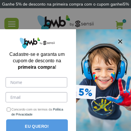
Ganhe
5% de desconto
na primeira compra com o cupom
ganhei5%
Skip
to
content
Faixa Ponderada para Auto regulação
Sensii
Cadastre-se e garanta um
cupom de desconto na
primeira compra
!
Concordo com os termos da
Política
de Privacidade
EU QUERO!