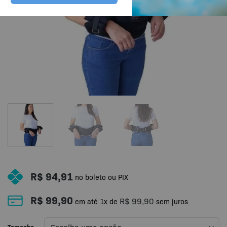
R$
94,91
no boleto ou PIX
R$
99,90
R$
99,90
em até
1
x de
sem juros
Tamanho