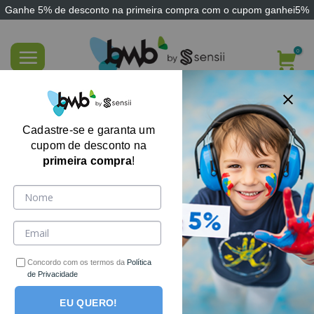
Ganhe
5% de desconto
na primeira compra com o cupom
ganhei5%
Skip
to
content
Cinta de Lateralidade para Contenção e
Transporte
Cadastre-se e garanta um
cupom de desconto na
primeira compra
!
Concordo com os termos da
Política
de Privacidade
EU QUERO!