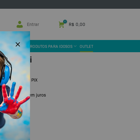
Entrar
R$
0,00
 ASSISTIVA
PRODUTOS PARA IDOSOS
OUTLET
 – Sensii
3
no boleto ou PIX
R$
24,66
de
sem juros
dade