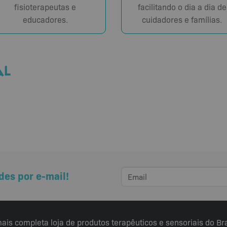
fisioterapeutas e
facilitando o dia a dia de
educadores.
cuidadores e famílias.
AL
des por e-mail!
ais completa loja de produtos terapêuticos e sensoriais do Bra