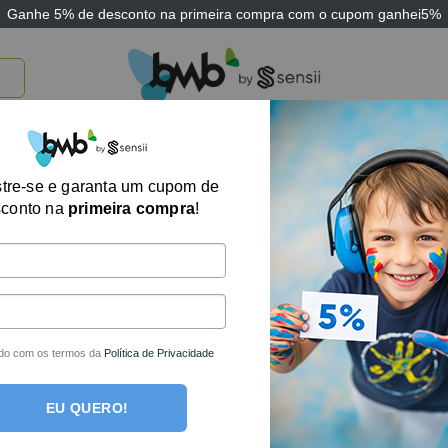
Ganhe
5% de desconto
na primeira compra com o cupom
ganhei5%
TICOS
BRINQUEDOS E JOGOS
ARK THERAPEUTIC
SENSII
TECNOLOGIA
Cobra Alfabética
tre-se e garanta um cupom de
sconto na
primeira compra
!
R$
35,90
R$
23,4
R$
24,66
em até
1
x 
Em estoque
do com os termos da
Política de Privacidade
Cobra Alfabética – Sensii quanti
COMPRAR
EU QUERO!