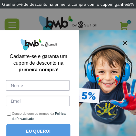
Ganhe
5% de desconto
na primeira compra com o cupom
ganhei5%
Skip
to
content
Colar Mordedor Terapêutico ParaBite
Pequeno
Cadastre-se e garanta um
cupom de desconto na
primeira compra
!
-17%
Concordo com os termos da
Política
de Privacidade
EU QUERO!