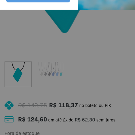
R$
149,75
R$
118,37
no boleto ou PIX
R$
124,60
R$
62,30
em até
2
x de
sem juros
Fora de estoque