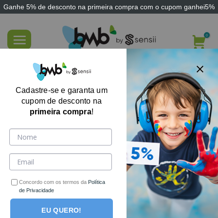
Ganhe
5% de desconto
na primeira compra com o cupom
ganhei5%
Skip
to
content
Colchão Hospitalar Impermeável Corino
188 x 88 x 12 Espuma D33
Cadastre-se e garanta um
cupom de desconto na
primeira compra
!
Concordo com os termos da
Política
de Privacidade
EU QUERO!