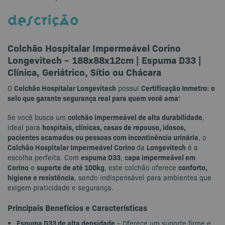
DESCRIÇÃO
Colchão Hospitalar Impermeável Corino
Longevitech – 188x88x12cm | Espuma D33 |
Clínica, Geriátrico, Sítio ou Chácara
Colchão Hospitalar Longevitech
Certificação Inmetro:
o
O
possui
selo que garante segurança real para quem você ama
!
colchão impermeável de alta durabilidade
Se você busca um
,
hospitais, clínicas, casas de repouso, idosos,
ideal para
pacientes acamados ou pessoas com incontinência urinária
, o
Colchão Hospitalar Impermeável Corino
Longevitech
da
é a
espuma D33
capa impermeável em
escolha perfeita. Com
,
Corino
suporte de até 100kg
conforto,
e
, este colchão oferece
higiene e resistência
, sendo indispensável para ambientes que
exigem praticidade e segurança.
Principais Benefícios e Características
Espuma D33 de alta densidade
– Oferece um suporte firme e