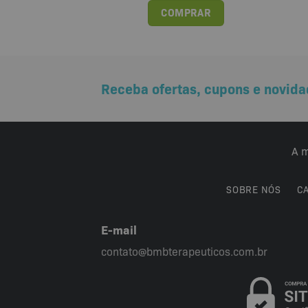
COMPRAR
Receba ofertas, cupons e novida
A m
SOBRE NÓS
C
E-mail
contato@bmbterapeuticos.com.br