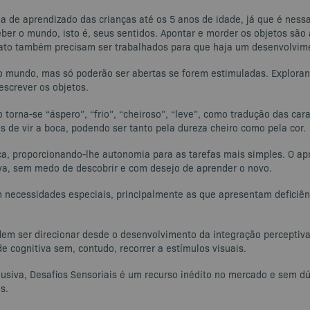
rma de aprendizado das crianças até os 5 anos de idade, já que é ne
ber o mundo, isto é, seus sentidos. Apontar e morder os objetos são
tato também precisam ser trabalhados para que haja um desenvolvim
 mundo, mas só poderão ser abertas se forem estimuladas. Explorand
screver os objetos.
orna-se “áspero”, “frio”, “cheiroso”, “leve”, como tradução das car
s de vir a boca, podendo ser tanto pela dureza cheiro como pela cor.
a, proporcionando-lhe autonomia para as tarefas mais simples. O a
va, sem medo de descobrir e com desejo de aprender o novo.
m necessidades especiais, principalmente as que apresentam deficiên
odem ser direcionar desde o desenvolvimento da integração perceptiva
e cognitiva sem, contudo, recorrer a estímulos visuais.
usiva, Desafios Sensoriais é um recurso inédito no mercado e sem dú
s.