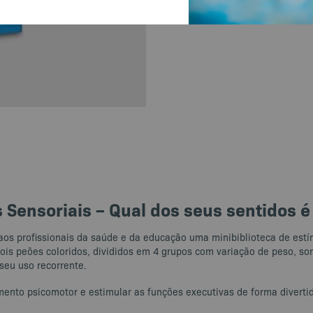
 Sensoriais – Qual dos seus sentidos é
r aos profissionais da saúde e da educação uma minibiblioteca de estí
 dois peões coloridos, divididos em 4 grupos com variação de peso, 
seu uso recorrente.
nto psicomotor e estimular as funções executivas de forma divertida