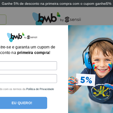
Ganhe
5% de desconto
na primeira compra com o cupom
ganhei5%
TICOS
BRINQUEDOS E JOGOS
ARK THERAPEUTIC
SENSII
TECNOLOGIA
Jogo Terapêutico
tre-se e garanta um cupom de
sconto na
primeira compra
!
R$
360,43
no boleto
R$
379,40
em até
6
Fora de estoque
do com os termos da
Política de Privacidade
EU QUERO!