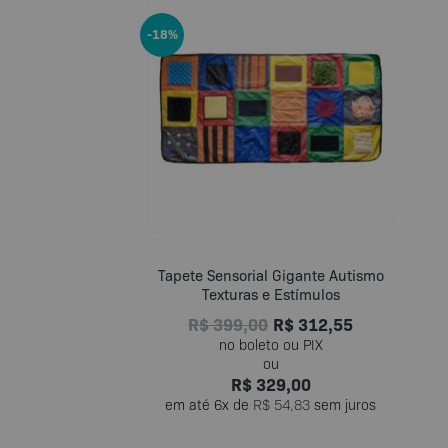
-18%
Tapete Sensorial Gigante Autismo
Texturas e Estímulos
R$
399,00
R$
312,55
R$
329,00
em até
6
x de
R$
54,83
sem juros