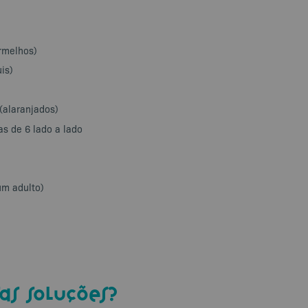
rmelhos)
is)
(alaranjados)
as de 6 lado a lado
m adulto)
as soluções?