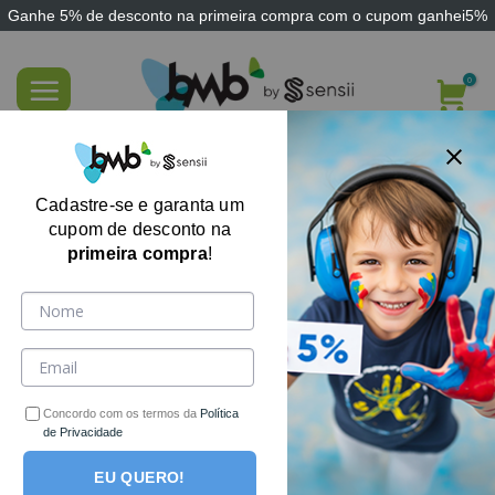
Ganhe
5% de desconto
na primeira compra com o cupom
ganhei5%
Skip
to
content
Estojo de Armazenamento Peças de
Reposição Mordedores Z-Vibe Ponteiras
Cadastre-se e garanta um
cupom de desconto na
primeira compra
!
Concordo com os termos da
Política
de Privacidade
EU QUERO!