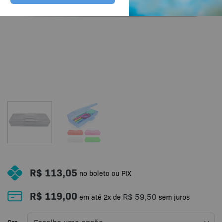
R$
113,05
no boleto ou PIX
R$
119,00
R$
59,50
em até
2
x de
sem juros
Cor