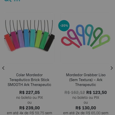
-20%
Colar Mordedor
Mordedor Grabber Liso
Terapêutico Brick Stick
(Sem Textura) – Ark
SMOOTH Ark Therapeutic
Therapeutic
R$
227,05
R$
162,12
R$
123,50
R$
239,00
R$
130,00
em até
4
x de
R$
59,75
sem
em até
2
x de
R$
65,00
sem