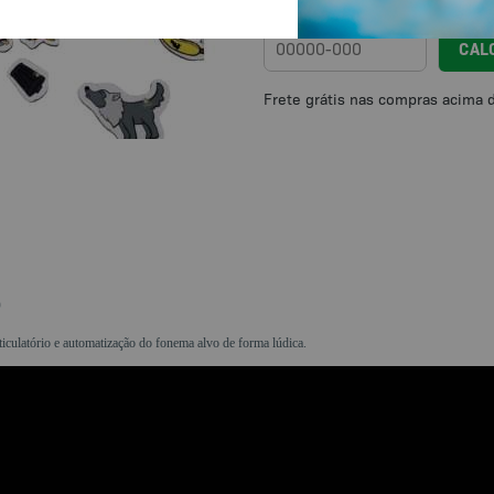
Calcule o frete
CAL
o
ticulatório e automatização do fonema alvo de forma lúdica.