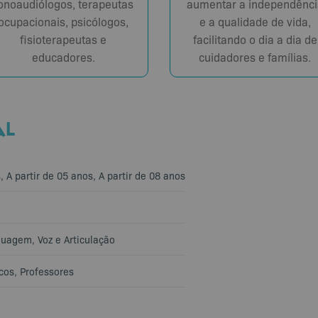
onoaudiólogos, terapeutas
aumentar a independênci
ocupacionais, psicólogos,
e a qualidade de vida,
fisioterapeutas e
facilitando o dia a dia de
educadores.
cuidadores e famílias.
AL
s
,
A partir de 05 anos
,
A partir de 08 anos
guagem
,
Voz e Articulação
cos
,
Professores