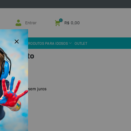
Entrar
R$
0,00
 ASSISTIVA
PRODUTOS PARA IDOSOS
OUTLET
ala Certo
 ou PIX
R$
56,45
x de
sem juros
tidade