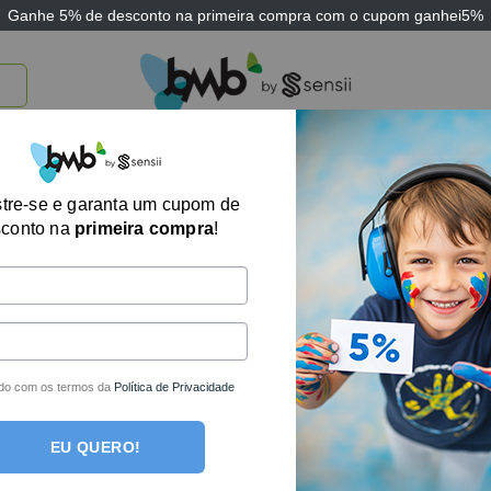
Ganhe
5% de desconto
na primeira compra com o cupom
ganhei5%
TICOS
BRINQUEDOS E JOGOS
ARK THERAPEUTIC
SENSII
TECNOLOGIA
Jogo Educativo F
tre-se e garanta um cupom de
sconto na
primeira compra
!
R$
107,26
no boleto
R$
112,90
em até
2
Em estoque
do com os termos da
Política de Privacidade
Jogo Educativo Fala Certo quan
COMPRAR
EU QUERO!