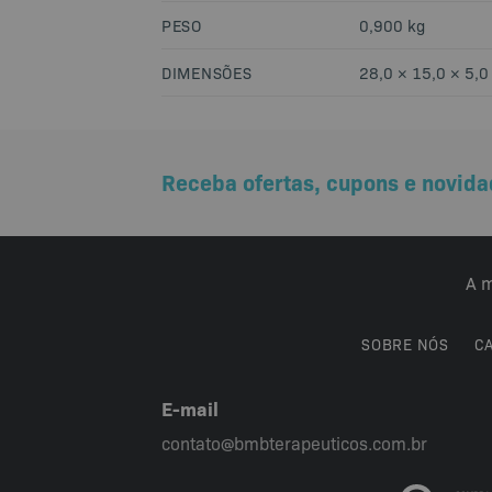
PESO
0,900 kg
DIMENSÕES
28,0 × 15,0 × 5,0
Receba ofertas, cupons e novida
A m
SOBRE NÓS
C
E-mail
contato@bmbterapeuticos.com.br