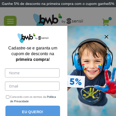
Ganhe
5% de desconto
na primeira compra com o cupom
ganhei5%
Skip
to
content
Jogo Terapêutico Fichas magnéticas
fonemas plosivos
Cadastre-se e garanta um
cupom de desconto na
primeira compra
!
Concordo com os termos da
Política
de Privacidade
EU QUERO!