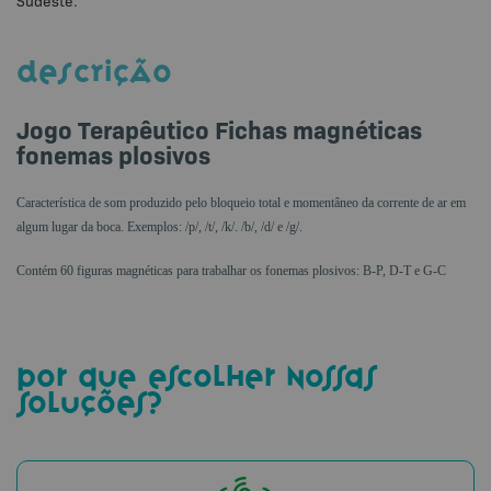
DESCRIÇÃO
Jogo Terapêutico Fichas magnéticas
fonemas plosivos
Característica de som produzido pelo bloqueio total e momentâneo da corrente de ar em
algum lugar da boca. Exemplos: /p/, /t/, /k/. /b/, /d/ e /g/.
Contém 60 figuras magnéticas para trabalhar os fonemas plosivos: B-P, D-T e G-C
por que escolher nossas
soluções?