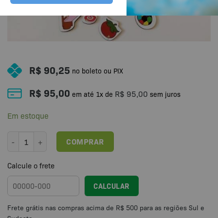
R$
90,25
no boleto ou PIX
R$
95,00
R$
95,00
em até
1
x de
sem juros
Em estoque
Jogo Terapêutico Fichas magnéticas fonemas plosivos quantidade
COMPRAR
Calcule o frete
CALCULAR