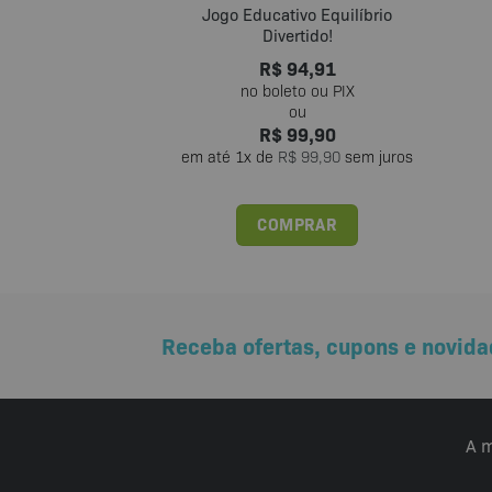
Jogo Educativo Equilíbrio
Divertido!
R$
94,91
R$
99,90
em até
1
x de
R$
99,90
sem juros
COMPRAR
Receba ofertas, cupons e novida
A m