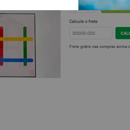
Jogo dos Palitos para Idosos e A
COMPRAR
Calcule o frete
CAL