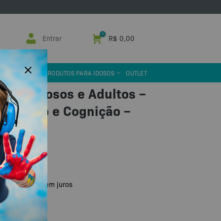
Entrar
R$
0,00
 ASSISTIVA
PRODUTOS PARA IDOSOS
OUTLET
 para Idosos e Adultos –
entração e Cognição –
u PIX
R$
76,90
de
sem juros