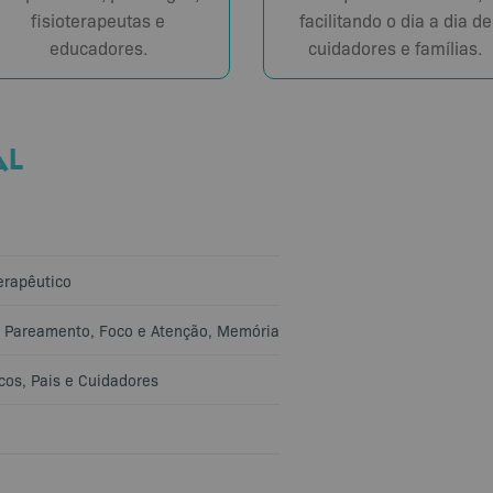
fisioterapeutas e
facilitando o dia a dia de
educadores.
cuidadores e famílias.
AL
erapêutico
e Pareamento
,
Foco e Atenção
,
Memória
cos
,
Pais e Cuidadores