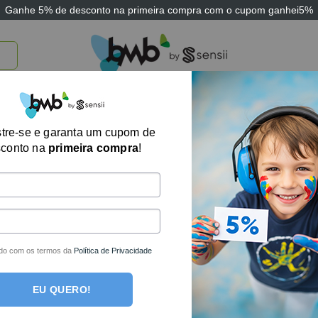
Ganhe
5% de desconto
na primeira compra com o cupom
ganhei5%
TICOS
BRINQUEDOS E JOGOS
ARK THERAPEUTIC
SENSII
TECNOLOGIA
Jogo dos Palitos
tre-se e garanta um cupom de
sconto na
primeira compra
!
Estimula a conc
Sensii
R$
73,06
no boleto o
do com os termos da
Política de Privacidade
R$
76,90
em até
1
x 
EU QUERO!
Em estoque