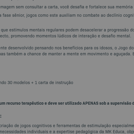
a imagem sem consultar a carta, você desafia e fortalece sua memória 
a fase sênior, jogos como este auxiliam no combate ao declínio cogn
 que estímulos mentais regulares podem desacelerar a progressão do
ecto, promovendo momentos lúdicos de interação e desafio mental.
nte desenvolvido pensando nos benefícios para os idosos, o Jogo dos 
mas também a chance de manter a mente em movimento e aguçada. E
ando 30 modelos + 1 carta de instrução
 um recurso terapêutico e deve ser utilizado APENAS sob a supervisão 
:
criação de jogos cognitivos e ferramentas de estimulação especialme
 necessidades individuais e a expertise pedagógica da MK Educa, obj