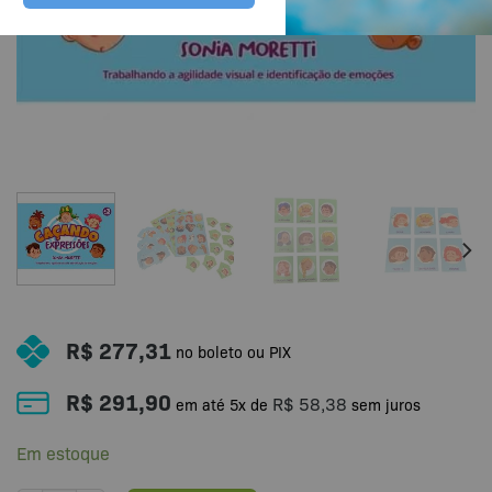
R$
277,31
no boleto ou PIX
R$
291,90
R$
58,38
em até
5
x de
sem juros
Em estoque