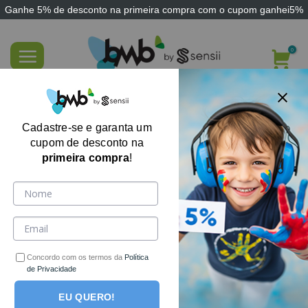
Ganhe
5% de desconto
na primeira compra com o cupom
ganhei5%
Skip
to
content
Jogo Terapêutico Caçando Expressões
Cadastre-se e garanta um
cupom de desconto na
primeira compra
!
Concordo com os termos da
Política
de Privacidade
EU QUERO!