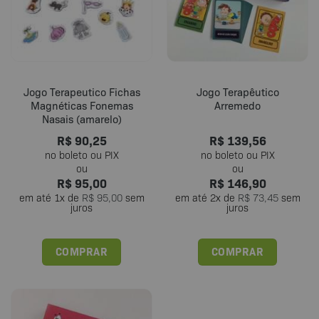
Jogo Terapeutico Fichas
Jogo Terapêutico
Magnéticas Fonemas
Arremedo
Nasais (amarelo)
R$
90,25
R$
139,56
R$
95,00
R$
146,90
em até
1
x de
R$
95,00
sem
em até
2
x de
R$
73,45
sem
juros
juros
COMPRAR
COMPRAR