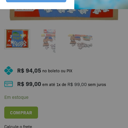
R$
94,05
no boleto ou PIX
R$
99,00
R$
99,00
em até
1
x de
sem juros
Em estoque
COMPRAR
Calcule o frete