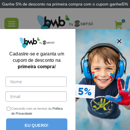
Ganhe
5% de desconto
na primeira compra com o cupom
ganhei5%
Skip
to
content
Jogo Toca do Tapiti
Cadastre-se e garanta um
cupom de desconto na
primeira compra
!
Concordo com os termos da
Política
de Privacidade
EU QUERO!