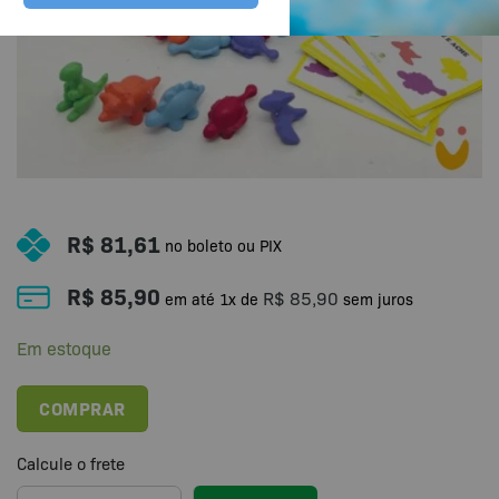
R$
81,61
no boleto ou PIX
R$
85,90
R$
85,90
em até
1
x de
sem juros
Em estoque
COMPRAR
Calcule o frete