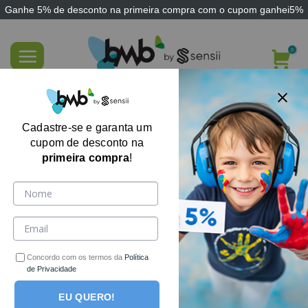
Ganhe
5% de desconto
na primeira compra com o cupom
ganhei5%
Skip
to
content
Kit Montessori Dinossauros
Cadastre-se e garanta um
cupom de desconto na
primeira compra
!
Concordo com os termos da
Política
de Privacidade
EU QUERO!