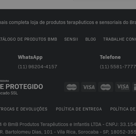
As
opções
podem
ais completa loja de produtos terapêuticos e sensoriais do Bra
ser
escolhidas
na
ATÁLOGO DE PRODUTOS BMB
SENSII
BLOG
TRABALHE CON
página
do
WhatsApp
Telefone
produto
(11) 96204-4157
(11) 5581-777
 TROCAS E DEVOLUÇÕES
POLÍTICA DE ENTREGA
POLÍTICA DE
4 © BmB Produtos Terapêuticos e Infantis LTDA - CNPJ: 33.1
R. Bartolomeu Dias, 101 - Vila Rica, Sorocaba - SP, 18052-35