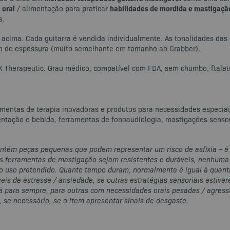
 oral
habilidades de mordida e mastigaçã
/ alimentação para praticar
s.
 acima. Cada guitarra é vendida individualmente. As tonalidades das
m de espessura (muito semelhante em tamanho ao Grabber).
 Therapeutic. Grau médico, compatível com FDA, sem chumbo, ftalato
amentas de terapia inovadoras e produtos para necessidades especiai
entação e bebida, ferramentas de fonoaudiologia, mastigações sensor
ontém peças pequenas que podem representar um risco de asfixia – 
s ferramentas de mastigação sejam resistentes e duráveis, nenhuma 
do uso pretendido. Quanto tempo duram, normalmente é igual à quant
íveis de estresse / ansiedade, se outras estratégias sensoriais estiv
 para sempre, para outras com necessidades orais pesadas / agress
 se necessário, se o item apresentar sinais de desgaste.