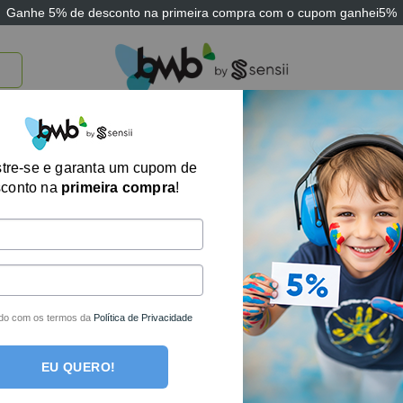
Ganhe
5% de desconto
na primeira compra com o cupom
ganhei5%
TICOS
BRINQUEDOS E JOGOS
ARK THERAPEUTIC
SENSII
TECNOLOGIA
Mordedor Terapeu
tre-se e garanta um cupom de
sconto na
primeira compra
!
Motor Chew ARK
Este produto está fora de est
do com os termos da
Política de Privacidade
EU QUERO!