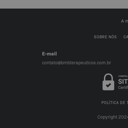
As
opções
podem
A m
ser
escolhidas
na
SOBRE NÓS
C
página
do
E-mail
produto
contato@bmbterapeuticos.com.br
POLÍTICA DE
Copyright 202