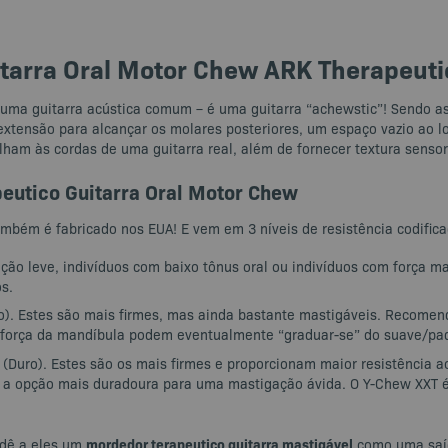
tarra Oral Motor Chew ARK Therapeuti
 uma guitarra acústica comum – é uma guitarra “achewstic”! Sendo a
xtensão para alcançar os molares posteriores, um espaço vazio ao 
ham às cordas de uma guitarra real, além de fornecer textura sensori
eutico Guitarra Oral Motor Chew
ambém é fabricado nos EUA! E vem em 3 níveis de resistência codifica
o leve, indivíduos com baixo tônus ​​oral ou indivíduos com força 
s.
dio). Estes são mais firmes, mas ainda bastante mastigáveis. Recom
 força da mandíbula podem eventualmente “graduar-se” do suave/pad
h” (Duro). Estes são os mais firmes e proporcionam maior resistênci
s / a opção mais duradoura para uma mastigação ávida. O Y-Chew XXT
mordedor terapeutico guitarra mastigável
 dê a eles um
como uma saída