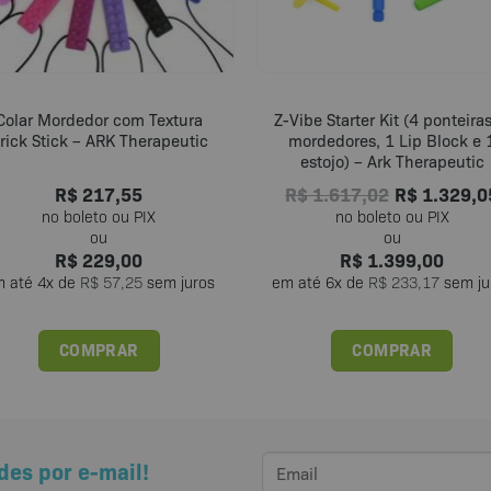
Colar Mordedor com Textura
Z-Vibe Starter Kit (4 ponteiras
rick Stick – ARK Therapeutic
mordedores, 1 Lip Block e 
estojo) – Ark Therapeutic
R$
217,55
R$
1.617,02
R$
1.329,0
R$
229,00
R$
1.399,00
m até
4
x de
R$
57,25
sem juros
em até
6
x de
R$
233,17
sem ju
COMPRAR
COMPRAR
Este
produto
tem
várias
des por e-mail!
variantes.