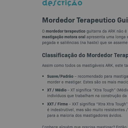
DESCRIÇÃO
Mordedor Terapeutico Gui
mordedor terapeutico
O
guitarra da ARK não é
mastigação motora oral
apresenta uma longa e
pegada e saliências (na haste) que se assemel
Classificação do Mordedor Terap
Assim como todos os mastigáveis ​​ARK, este t
Suave/Padrão
– recomendado para mastigaçã
morder e mastigar. Estes são os mais macio
XT / Médio
– XT significa “Xtra Tough” (Mé
indivíduos que trabalham na construção da
XXT / Firme
– XXT significa “Xtra Xtra Toug
é indestrutível, mas são muito resistente
para a maioria dos mastigadores ávidos.
Conhece alguém que precisa mastigar? Então