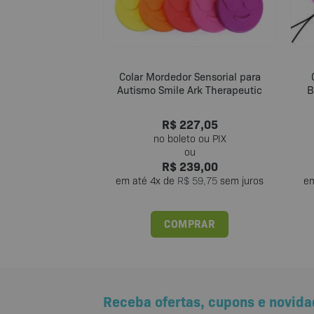
Colar Mordedor Sensorial para
Autismo Smile Ark Therapeutic
B
R$
227,05
R$
239,00
em até
4
x de
R$
59,75
sem juros
e
COMPRAR
Este
produto
tem
várias
Receba ofertas, cupons e novida
variantes.