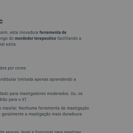
c
ferramenta de
ssim, esta inovadora
mordedor terapeutico
longo do
facilitando a
al extra.
dos por cores:
mandibular limitada apenas aprendendo a
endado para mastigadores moderados. Ou, os
rão para o XT.
a ao maxilar. Nenhuma ferramenta de mastigação
 é geralmente a mastigação mais duradoura
 segura, legal e funcional para mastigar.