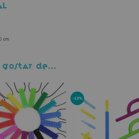
AL
,0 cm
 GOSTAR DE…
-13%