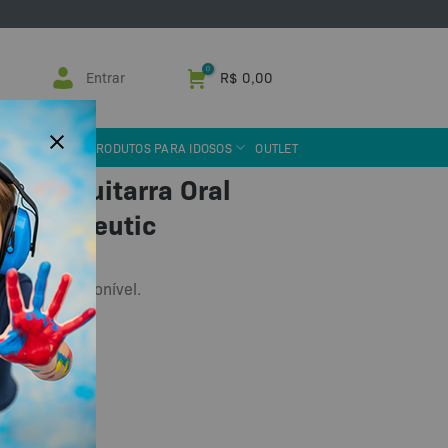
Entrar
R$
0,00
 ASSISTIVA
PRODUTOS PARA IDOSOS
OUTLET
tico Guitarra Oral
 Therapeutic
oque e indisponível.