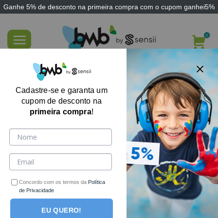
Ganhe
5% de desconto
na primeira compra com o cupom
ganhei5%
Skip
to
content
Órtese Dinâmica Ativa AFO Step-on AFO
100 / LATERAL para Síndrome do Pé
Cadastre-se e garanta um
Caído, Pé Equino
cupom de desconto na
primeira compra
!
-34%
Concordo com os termos da
Política
de Privacidade
EU QUERO!