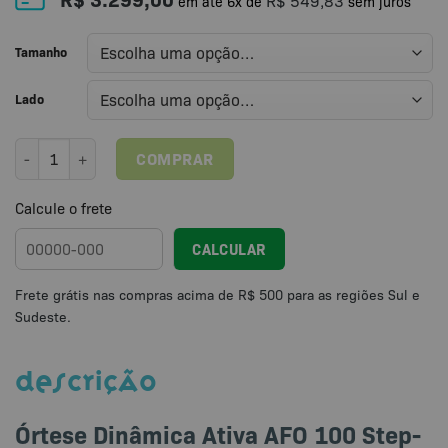
R$
549,83
em até
6
x de
sem juros
Tamanho
Lado
Órtese Dinâmica Ativa AFO Step-on AFO 100 / LATERAL para Síndro
COMPRAR
Calcule o frete
CALCULAR
DESCRIÇÃO
Órtese Dinâmica Ativa AFO 100 Step-