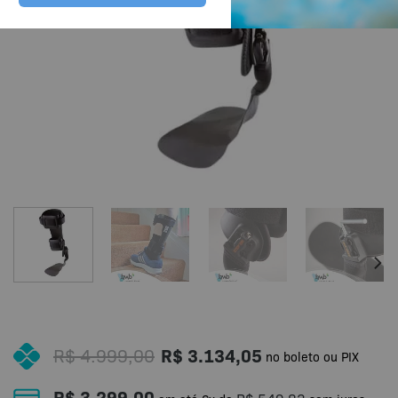
R$
4.999,00
R$
3.134,05
no boleto ou PIX
R$
3.299,00