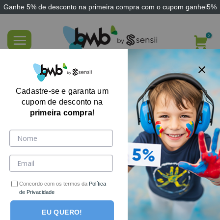
Ganhe
5% de desconto
na primeira compra com o cupom
ganhei5%
Skip
to
content
Órtese Dinâmica Ativa AFO Step-On AFO
100 / MEDIAL para Síndrome do Pé
Cadastre-se e garanta um
Caído, Pé Equino
cupom de desconto na
primeira compra
!
-34%
Concordo com os termos da
Política
de Privacidade
EU QUERO!