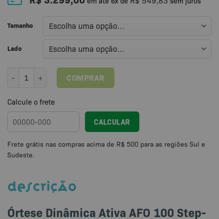
R$
549,83
em até
6
x de
sem juros
Tamanho
Lado
Órtese Dinâmica Ativa AFO Step-On AFO 100 / MEDIAL para Síndrom
COMPRAR
Calcule o frete
CALCULAR
DESCRIÇÃO
Órtese Dinâmica Ativa AFO 100 Step-