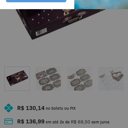
R$
130,14
no boleto ou PIX
R$
136,99
R$
68,50
em até
2
x de
sem juros