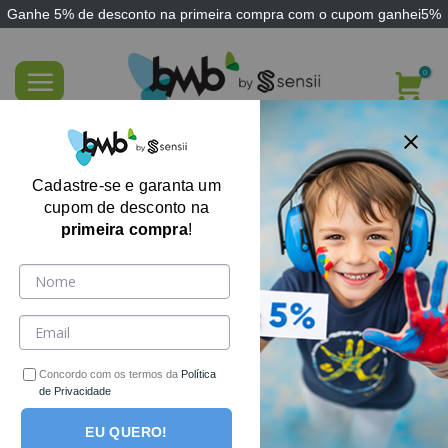
Ganhe
5% de desconto
na primeira compra com o cupom
ganhei5%
Skip
to
content
PERRENGUE TEENS – Jogo Terapêutico
sobre Identificação de Problemas e
Cadastre-se e garanta um
Objetivos de Mudança na Adolescência
cupom de desconto na
primeira compra
!
Concordo com os termos da
Política
de Privacidade
EU QUERO!