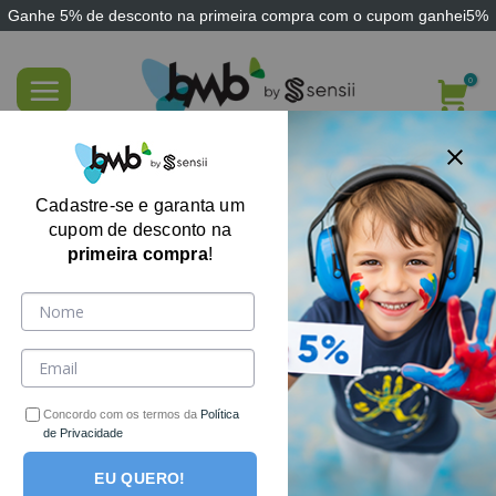
Ganhe
5% de desconto
na primeira compra com o cupom
ganhei5%
Skip
to
content
Pictograma Uso do Banheiro em Imãs
Cadastre-se e garanta um
cupom de desconto na
primeira compra
!
Concordo com os termos da
Política
de Privacidade
EU QUERO!