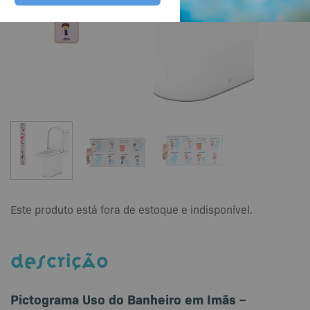
Este produto está fora de estoque e indisponível.
DESCRIÇÃO
Pictograma Uso do Banheiro em Imãs –