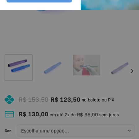
R$
153,50
R$
123,50
no boleto ou PIX
R$
130,00
R$
65,00
em até
2
x de
sem juros
Cor