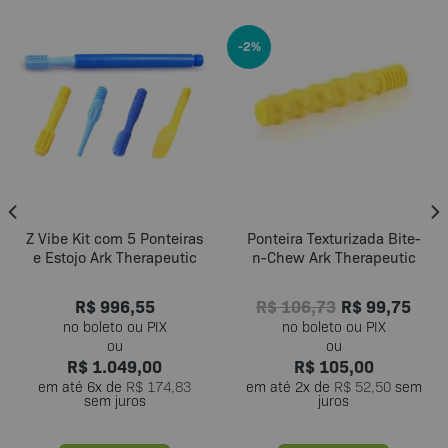
-2%
Z Vibe Kit com 5 Ponteiras
Ponteira Texturizada Bite-
e Estojo Ark Therapeutic
n-Chew Ark Therapeutic
R$
996,55
R$
106,73
R$
99,75
R$
1.049,00
R$
105,00
em até
6
x de
R$
174,83
em até
2
x de
R$
52,50
sem
sem juros
juros