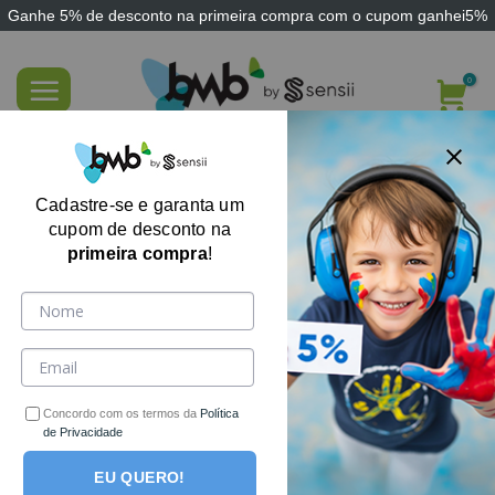
Ganhe
5% de desconto
na primeira compra com o cupom
ganhei5%
Skip
to
content
Ponteiras Bite Tube Ark Therapeutic
Cadastre-se e garanta um
cupom de desconto na
primeira compra
!
-15%
Concordo com os termos da
Política
de Privacidade
EU QUERO!