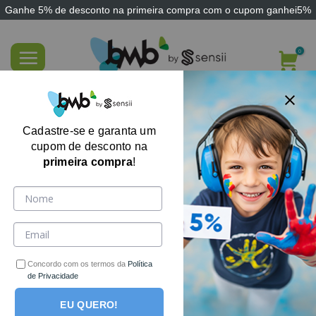
Ganhe
5% de desconto
na primeira compra com o cupom
ganhei5%
Skip
to
content
Prato do Dia – Ensinando Alimentação
Saudável
Cadastre-se e garanta um
cupom de desconto na
primeira compra
!
Concordo com os termos da
Política
de Privacidade
EU QUERO!