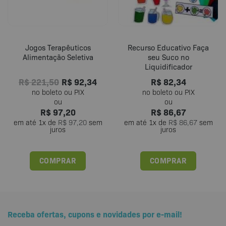
Jogos Terapêuticos
Recurso Educativo Faça
Alimentação Seletiva
seu Suco no
Liquidificador
R$
221,50
R$
92,34
R$
82,34
R$
97,20
R$
86,67
em até
1
x de
R$
97,20
sem
em até
1
x de
R$
86,67
sem
juros
juros
COMPRAR
COMPRAR
Receba ofertas, cupons e novidades por e-mail!