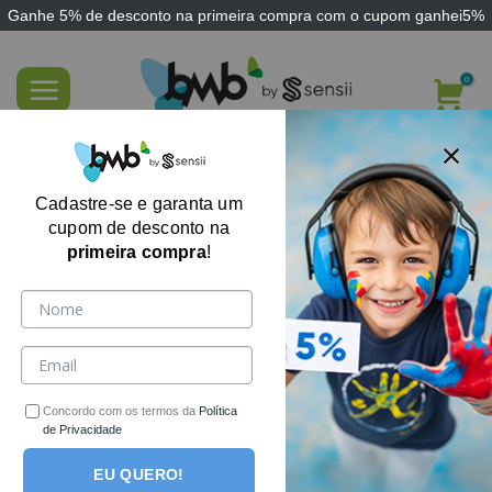
Ganhe
5% de desconto
na primeira compra com o cupom
ganhei5%
Skip
to
content
Quebra-Cabeça Educativo Adulto
Usamos Para…
Cadastre-se e garanta um
cupom de desconto na
primeira compra
!
Concordo com os termos da
Política
de Privacidade
EU QUERO!