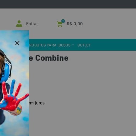
Entrar
R$
0,00
 ASSISTIVA
PRODUTOS PARA IDOSOS
OUTLET
Misture e Combine
idas
u PIX
R$
79,70
de
sem juros