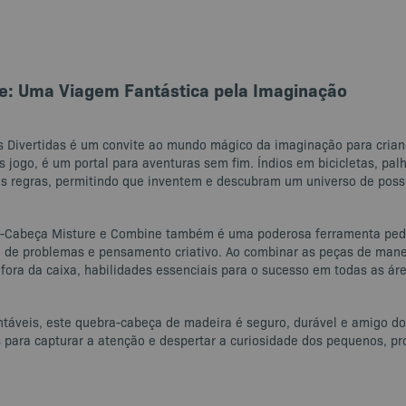
e: Uma Viagem Fantástica pela Imaginação
 Divertidas é um convite ao mundo mágico da imaginação para crianç
 jogo, é um portal para aventuras sem fim. Índios em bicicletas, p
 as regras, permitindo que inventem e descubram um universo de possib
a-Cabeça Misture e Combine também é uma poderosa ferramenta pedag
ão de problemas e pensamento criativo. Ao combinar as peças de mane
 fora da caixa, habilidades essenciais para o sucesso em todas as áre
entáveis, este quebra-cabeça de madeira é seguro, durável e amigo d
ara capturar a atenção e despertar a curiosidade dos pequenos, pr