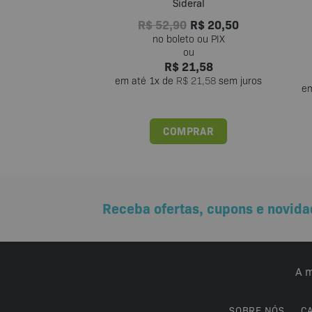
Sideral
R$
52,90
R$
20,50
R$
21,58
em até
1
x de
R$
21,58
sem juros
e
COMPRAR
Receba ofertas, cupons e novida
A m
SOBRE NÓS
C