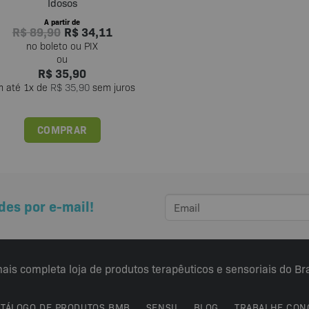
Idosos
A partir de
R$
89,90
R$
34,11
R$
35,90
m até
1
x de
R$
35,90
sem juros
COMPRAR
Este
produto
tem
várias
des por e-mail!
variantes.
As
opções
podem
ais completa loja de produtos terapêuticos e sensoriais do Bra
ser
escolhidas
na
ATÁLOGO DE PRODUTOS BMB
SENSII
BLOG
TRABALHE CON