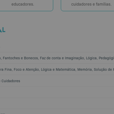
educadores.
cuidadores e famílias.
AL
s
o
,
Fantoches e Bonecos
,
Faz de conta e Imaginação
,
Lógica
,
Pedagógi
ra Fina
,
Foco e Atenção
,
Lógica e Matemática
,
Memória
,
Solução de 
e Cuidadores