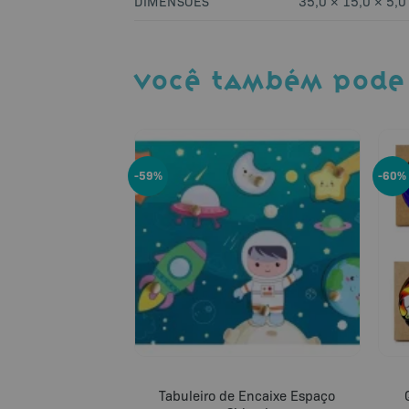
DIMENSÕES
35,0 × 15,0 × 5,0
VOCÊ TAMBÉM PODE
-59%
-60%
Tabuleiro de Encaixe Espaço