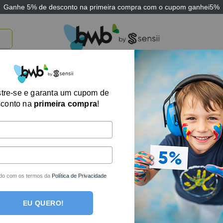
Ganhe
5% de desconto
na primeira compra com o cupom
ganhei5%
TICOS
BRINQUEDOS E JOGOS
ARK THERAPEUTIC
SENSII
TECNOLOGIA
Quebra-Cabeça 
tre-se e garanta um cupom de
sconto na
primeira compra
!
Fantasias Divert
R$
75,72
no boleto o
R$
79,70
em até
1
x 
do com os termos da
Política de Privacidade
Fora de estoque
EU QUERO!