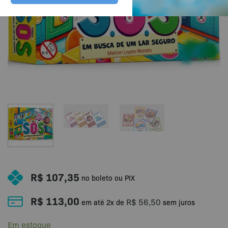
R$
107,35
no boleto ou PIX
R$
113,00
R$
56,50
em até
2
x de
sem juros
Em estoque