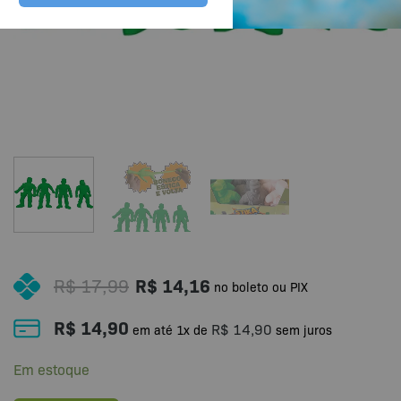
R$
17,99
R$
14,16
no boleto ou PIX
R$
14,90
R$
14,90
em até
1
x de
sem juros
Em estoque