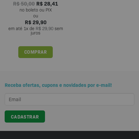
R$
50,00
R$
28,41
R$
29,90
em até
1
x de
R$
29,90
sem
juros
COMPRAR
Este
produto
tem
várias
Receba ofertas, cupons e novidades por e-mail!
variantes.
As
opções
podem
ser
escolhidas
na
página
do