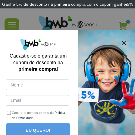
Ganhe
5% de desconto
na primeira compra com o cupom
ganhei5%
Skip
to
content
Soldado de Borracha Stika
Cadastre-se e garanta um
cupom de desconto na
primeira compra
!
-17%
Concordo com os termos da
Política
de Privacidade
EU QUERO!