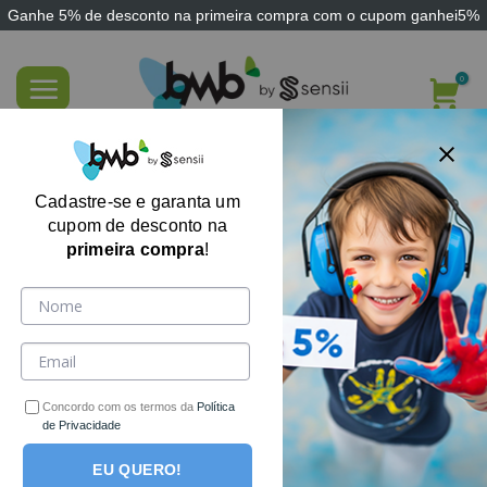
Ganhe
5% de desconto
na primeira compra com o cupom
ganhei5%
Skip
to
content
Técnicas em Terapia do Esquema
Cadastre-se e garanta um
cupom de desconto na
primeira compra
!
Concordo com os termos da
Política
de Privacidade
EU QUERO!