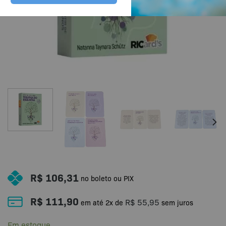
R$
106,31
no boleto ou PIX
R$
111,90
R$
55,95
em até
2
x de
sem juros
Em estoque