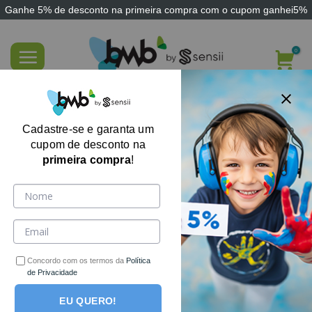
Ganhe
5% de desconto
na primeira compra com o cupom
ganhei5%
Skip
to
content
Travesseiro Cervical Visco Gel Espuma de
Memória Nasa Sensii
Cadastre-se e garanta um
cupom de desconto na
primeira compra
!
Concordo com os termos da
Política
de Privacidade
EU QUERO!