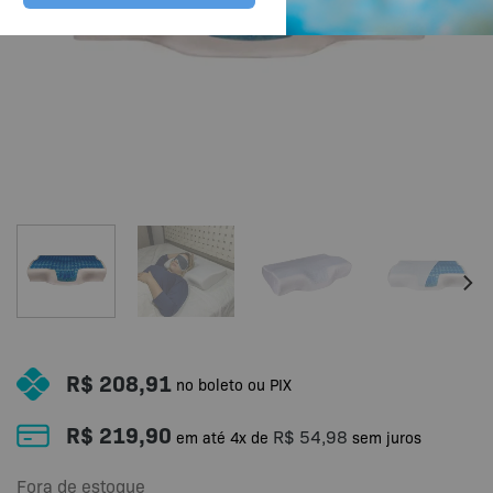
R$
208,91
no boleto ou PIX
R$
219,90
R$
54,98
em até
4
x de
sem juros
Fora de estoque