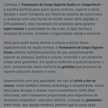
Travesseiro de Corpo Gigante Xuxão
Longevitech
Conheça o
da
–
a escolha perfeita para quem busca conforto, suporte e alívio
durante o sono! Composto por flocos de espuma de poliuretano
e revestido com uma fronha de tecido macio (80% algodão e
20% poliéster), este travesseiro foi projetado para garantir
super maciez
e praticidade no dia a dia. O zíper facilita a
remoção da fronha, tornando a higienização rápida e eficiente.
Ideal para quem busca alinhar a coluna e aliviar dores,
Travesseiro de Corpo Gigante
especialmente na região lombar, o
Xuxão
oferece múltiplas posições de uso, proporcionando
suporte ao pescoço, joelhos e coluna, tornando-o um excelente
aliado para gestantes. Ele ajuda a melhorar a postura durante o
grávidas
sono, promovendo maior conforto às
que precisam de
suporte adicional durante a noite.
alivia a dor na
Desenvolvido com alta qualidade, ele não só
coluna
, como também oferece aconchego e versatilidade, sendo
ideal para abraçar e relaxar. Com o enchimento 100% fibra
siliconada, este travesseiro proporciona uma experiência de
gestantes
descanso inigualável, seja para adultos, crianças ou
.
Além disso, seu design moderno permite usá-lo como peça