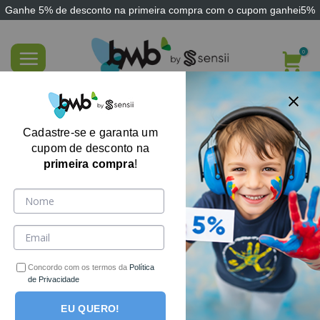
Ganhe
5% de desconto
na primeira compra com o cupom
ganhei5%
Skip
to
content
Travesseiro de Corpo Abraçadinho –
Xuxão – Grávida – Gestante – Super Macio
Cadastre-se e garanta um
– Alivia Dor na Coluna
cupom de desconto na
primeira compra
!
Concordo com os termos da
Política
de Privacidade
EU QUERO!