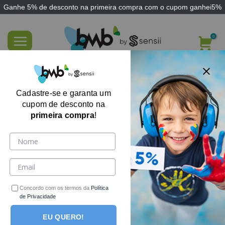
Ganhe
5% de desconto
na primeira compra com o cupom
ganhei5%
Skip
to
content
Tubo de Água Heróis e Vilões
Cadastre-se e garanta um
cupom de desconto na
primeira compra
!
Concordo com os termos da
Política
de Privacidade
EU QUERO!