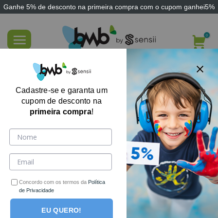
Ganhe
5% de desconto
na primeira compra com o cupom
ganhei5%
Skip
to
content
Z-Vibe Molas de Reposição Spare Springs
Kit Ark Therapeutic
Cadastre-se e garanta um
cupom de desconto na
primeira compra
!
Concordo com os termos da
Política
de Privacidade
EU QUERO!