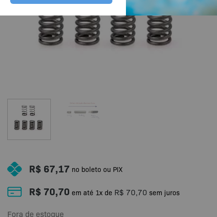
R$
67,17
no boleto ou PIX
R$
70,70
R$
70,70
em até
1
x de
sem juros
Fora de estoque