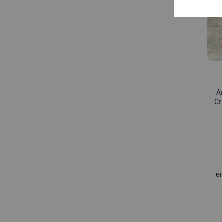
A
Cr
e