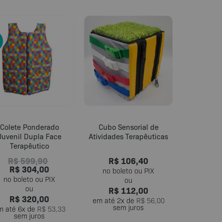
Este
produto
tem
várias
variantes.
As
opções
podem
ser
escolhidas
na
página
Colete Ponderado
Cubo Sensorial de
Juvenil Dupla Face
Atividades Terapêuticas
do
Terapêutico
produto
R$
599,90
R$
106,40
R$
304,00
R$
112,00
R$
320,00
em até
2
x de
R$
56,00
sem juros
m até
6
x de
R$
53,33
sem juros