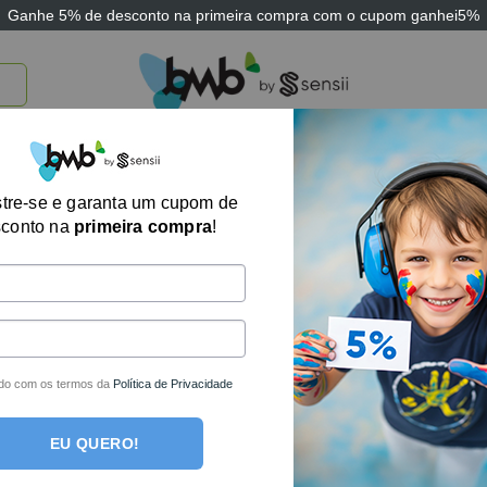
Ganhe
5% de desconto
na primeira compra com o cupom
ganhei5%
TICOS
BRINQUEDOS E JOGOS
ARK THERAPEUTIC
SENSII
TECNOLOGIA
tre-se e garanta um cupom de
Exibindo todos os 6
sconto na
primeira compra
!
veite os descontos especiais e condições únicas em produtos
pias.
 você encontra produtos e recursos desenvolvidos para auxil
smo, no estímulo cognitivo e sensorial.
do com os termos da
Política de Privacidade
EU QUERO!
-36%