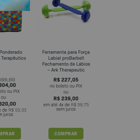
 Ponderado
Ferramenta para Força
l Terapêutico
Labial proBarbell
Fechamento de Lábios
– Ark Therapeutic
99,00
R$
227,05
304,00
R$
239,00
320,00
em até
4
x de
R$
59,75
sem juros
x de
R$
53,33
m juros
MPRAR
COMPRAR