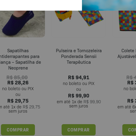
Sapatilhas
Pulseira e Tornozeleira
Colete
ntiderrapantes para
Ponderada Sensii
Ajustáve
iança – Sapatilha de
Terapêutica
Neoprene
R$
85,00
R$
94,91
R$
4
R$
28,26
R$
R$
99,90
R$
29,75
R$
em até
1
x de
R$
99,90
sem juros
m até
1
x de
R$
29,75
em até
6
sem juros
se
COMPRAR
COMPRAR
CO