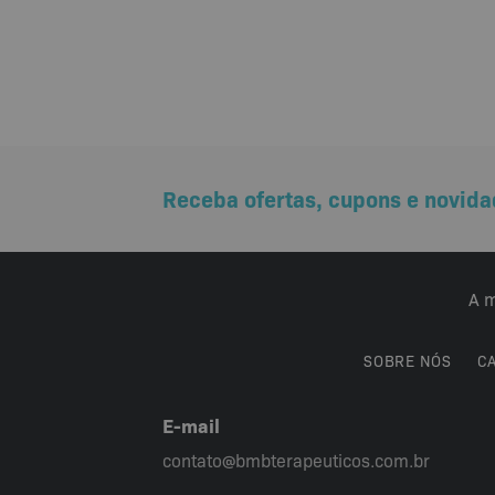
Receba ofertas, cupons e novida
A m
SOBRE NÓS
C
E-mail
contato@bmbterapeuticos.com.br