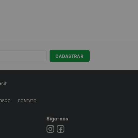
sil!
OSCO
CONTATO
Siga-nos
7