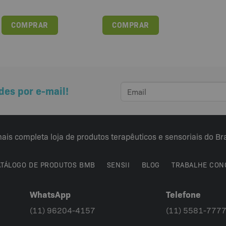
COMPRAR
COMPRAR
Este
produto
tem
várias
variantes.
des por e-mail!
As
opções
podem
ser
ais completa loja de produtos terapêuticos e sensoriais do Bra
escolhidas
na
página
ATÁLOGO DE PRODUTOS BMB
SENSII
BLOG
TRABALHE CON
do
produto
WhatsApp
Telefone
(11) 96204-4157
(11) 5581-777