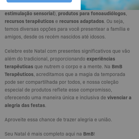
produtos sensoriais
stim toys
fidget toys
brinquedos de
(
,
,
estimulação sensorial
produtos para fonoaudiólogos
),
,
recursos terapêuticos
recursos adaptados
e
. Ou seja,
temos diversas opções para você presentear a família e
amigos, desde os recém nascidos até idosos.
Celebre este Natal com presentes significativos que vão
experiências
além do tradicional, proporcionando
terapêuticas
BmB
que nutrem o corpo e a mente. Na
Terapêuticos
, acreditamos que a magia da temporada
pode ser compartilhada por todos, e nossa coleção
especial de produtos reflete esse compromisso,
vivenciar a
oferecendo uma maneira única e inclusiva de
alegria das festas
.
Aproveite essa chance de trazer alegria e união.
BmB
Seu Natal é mais completo aqui na
!