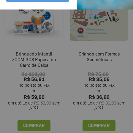
Brinquedo Infantil
Criando com Formas
ZOOMIGOS Raposa no
Geométricas
Carro de Caixa
R$
131,00
R$
75,00
R$
56,91
R$
35,06
R$
59,90
R$
36,90
em até
1
x de
R$
59,90
sem
em até
1
x de
R$
36,90
sem
juros
juros
COMPRAR
COMPRAR