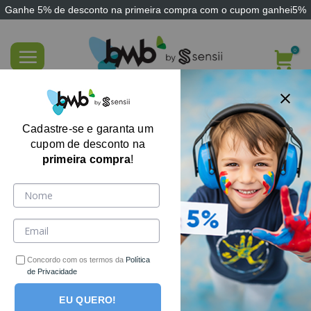
Ganhe
5% de desconto
na primeira compra com o cupom
ganhei5%
Skip
to
content
FILTRE AQUI
Cadastre-se e garanta um
cupom de desconto na
primeira compra
!
Compre brinquedos com descontos de até 70%! Os
melhores brinquedos educativos e pedagógicos você
encontra aqui. Não perca!
Concordo com os termos da
Política
de Privacidade
EU QUERO!
-54%
-51%