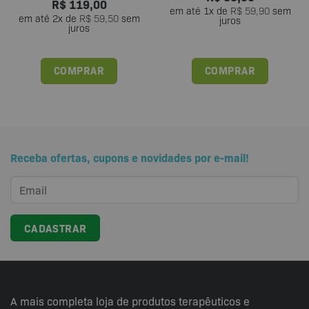
R$
119,00
em até
1
x de
R$
59,90
sem
em até
2
x de
R$
59,50
sem
juros
juros
COMPRAR
COMPRAR
Este
produto
tem
várias
variantes.
Receba ofertas, cupons e novidades por e-mail!
As
opções
podem
ser
escolhidas
na
página
do
produto
A mais completa loja de produtos terapêuticos e