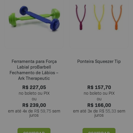
Ferramenta para Força
Ponteira Squeezer Tip
Labial proBarbell
Fechamento de Lábios –
Ark Therapeutic
R$
227,05
R$
157,70
R$
239,00
R$
166,00
em até
4
x de
R$
59,75
sem
em até
3
x de
R$
55,33
sem
juros
juros