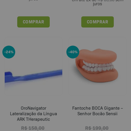
juros
COMPRAR
COMPRAR
Este
Este
produto
produto
tem
tem
várias
várias
-24%
-40%
variantes.
variantes.
As
As
opções
opções
podem
podem
ser
ser
escolhidas
escolhidas
na
na
página
página
do
do
OroNavigator
Fantoche BOCA Gigante –
produto
produto
Lateralização da Língua
Senhor Bocão Sensii
ARK THerapeutic
R$
158,00
R$
199,00