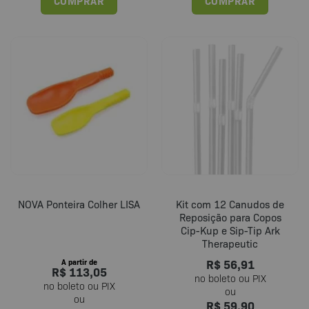
COMPRAR
COMPRAR
Este
produto
tem
várias
variantes.
As
opções
podem
ser
escolhidas
na
página
do
NOVA Ponteira Colher LISA
Kit com 12 Canudos de
produto
Reposição para Copos
Cip-Kup e Sip-Tip Ark
Therapeutic
R$
56,91
A partir de
R$
113,05
R$
59,90