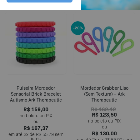
mandíbula.
-20%
Pulseira Mordedor
Mordedor Grabber Liso
Sensorial Brick Bracelet
(Sem Textura) – Ark
Autismo Ark Therapeutic
Therapeutic
R$
159,00
R$
162,12
R$
123,50
R$
167,37
R$
130,00
em até
3
x de
R$
55,79
sem
juros
em até
2
x de
R$
65,00
sem