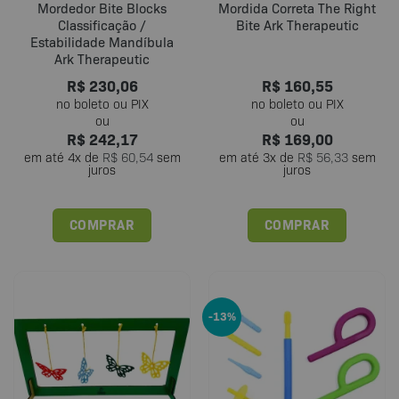
Mordedor Bite Blocks
Mordida Correta The Right
Classificação /
Bite Ark Therapeutic
Estabilidade Mandíbula
Ark Therapeutic
R$
230,06
R$
160,55
R$
242,17
R$
169,00
em até
4
x de
R$
60,54
sem
em até
3
x de
R$
56,33
sem
juros
juros
COMPRAR
COMPRAR
-13%