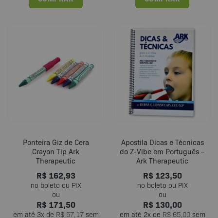
Ponteira Giz de Cera
Apostila Dicas e Técnicas
Crayon Tip Ark
do Z-Vibe em Português –
Therapeutic
Ark Therapeutic
R$
162,93
R$
123,50
R$
171,50
R$
130,00
em até
3
x de
R$
57,17
sem
em até
2
x de
R$
65,00
sem