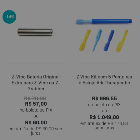
-14%
Z-Vibe Bateria Original
Z Vibe Kit com 5 Ponteiras
Extra para Z-Vibe ou Z-
e Estojo Ark Therapeutic
Grabber
R$
70,00
R$
996,55
R$
57,00
R$
1.049,00
R$
60,00
em até
6
x de
R$
174,83
sem juros
em até
1
x de
R$
60,00
sem
juros