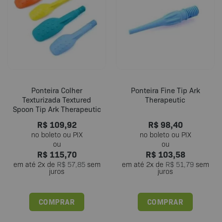
Ponteira Colher
Ponteira Fine Tip Ark
Texturizada Textured
Therapeutic
Spoon Tip Ark Therapeutic
R$
109,92
R$
98,40
R$
115,70
R$
103,58
em até
2
x de
R$
57,85
sem
em até
2
x de
R$
51,79
sem
juros
juros
COMPRAR
COMPRAR
Este