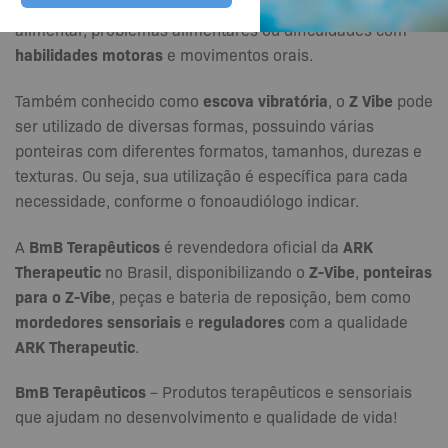
oral, hipossensibilidade ou hipersensibilidade, aversão
alimentar, problemas alimentares ou dificuldades com
habilidades motoras
e movimentos orais.
escova vibratória
Z Vibe
Também conhecido como
, o
pode
ser utilizado de diversas formas, possuindo várias
ponteiras com diferentes formatos, tamanhos, durezas e
texturas. Ou seja, sua utilização é específica para cada
necessidade, conforme o fonoaudiólogo indicar.
BmB Terapêuticos
ARK
A
é revendedora oficial da
Therapeutic
Z-Vibe
ponteiras
no Brasil, disponibilizando o
,
para o Z-Vibe
, peças e bateria de reposição, bem como
mordedores sensoriais
reguladores
e
com a qualidade
ARK Therapeutic
.
BmB Terapêuticos
– Produtos terapêuticos e sensoriais
que ajudam no desenvolvimento e qualidade de vida!