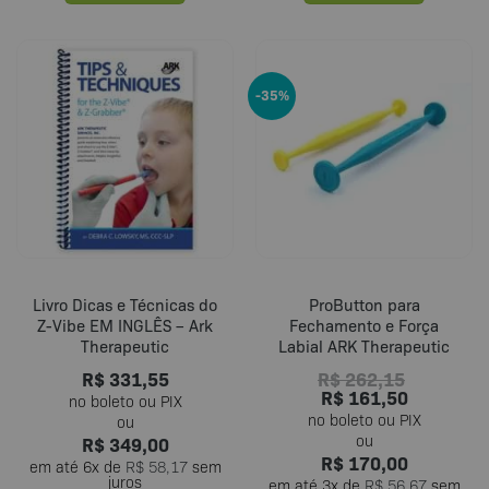
-35%
Livro Dicas e Técnicas do
ProButton para
Z-Vibe EM INGLÊS – Ark
Fechamento e Força
Therapeutic
Labial ARK Therapeutic
R$
331,55
R$
262,15
R$
161,50
R$
349,00
R$
170,00
em até
6
x de
R$
58,17
sem
juros
em até
3
x de
R$
56,67
sem