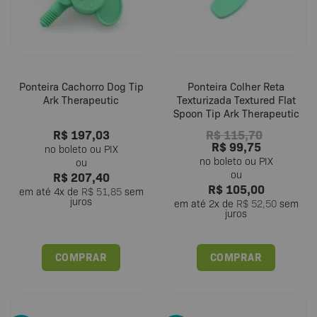
Ponteira Cachorro Dog Tip
Ponteira Colher Reta
Ark Therapeutic
Texturizada Textured Flat
Spoon Tip Ark Therapeutic
R$
197,03
R$
115,70
R$
99,75
R$
207,40
R$
105,00
em até
4
x de
R$
51,85
sem
juros
em até
2
x de
R$
52,50
sem
juros
COMPRAR
COMPRAR