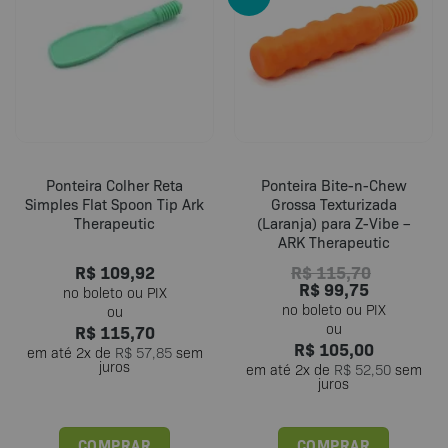
As
As
opções
opções
podem
podem
ser
ser
escolhidas
escolhidas
na
na
página
página
do
do
Ponteira Colher Reta
Ponteira Bite-n-Chew
produto
produto
Simples Flat Spoon Tip Ark
Grossa Texturizada
Therapeutic
(Laranja) para Z-Vibe –
ARK Therapeutic
R$
109,92
R$
115,70
R$
99,75
R$
115,70
R$
105,00
em até
2
x de
R$
57,85
sem
juros
em até
2
x de
R$
52,50
sem
juros
COMPRAR
COMPRAR