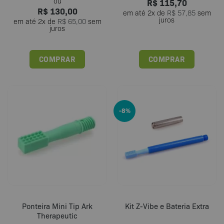
R$
115,70
R$
130,00
em até
2
x de
R$
57,85
sem
juros
em até
2
x de
R$
65,00
sem
juros
COMPRAR
COMPRAR
Este
produto
tem
várias
-8%
variantes.
As
opções
podem
ser
escolhidas
na
página
do
Ponteira Mini Tip Ark
Kit Z-Vibe e Bateria Extra
produto
Therapeutic