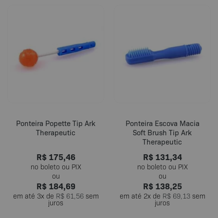
produto
tem
várias
variantes.
As
opções
podem
ser
escolhidas
na
página
do
Ponteira Popette Tip Ark
Ponteira Escova Macia
produto
Therapeutic
Soft Brush Tip Ark
Therapeutic
R$
175,46
R$
131,34
R$
184,69
R$
138,25
em até
3
x de
R$
61,56
sem
em até
2
x de
R$
69,13
sem
juros
juros