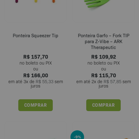
Ponteira Squeezer Tip
Ponteira Garfo – Fork TIP
para Z-Vibe – ARK
Therapeutic
R$
157,70
R$
109,92
R$
166,00
R$
115,70
em até
3
x de
R$
55,33
sem
em até
2
x de
R$
57,85
sem
juros
juros
COMPRAR
COMPRAR
Este
Este
produto
produto
tem
tem
várias
várias
-9%
variantes.
variantes.