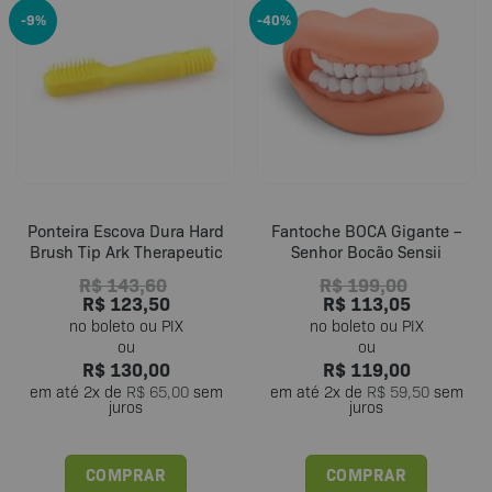
-9%
-40%
Ponteira Escova Dura Hard
Fantoche BOCA Gigante –
Brush Tip Ark Therapeutic
Senhor Bocão Sensii
R$
143,60
R$
199,00
R$
123,50
R$
113,05
R$
130,00
R$
119,00
em até
2
x de
R$
65,00
sem
em até
2
x de
R$
59,50
sem
juros
juros
COMPRAR
COMPRAR