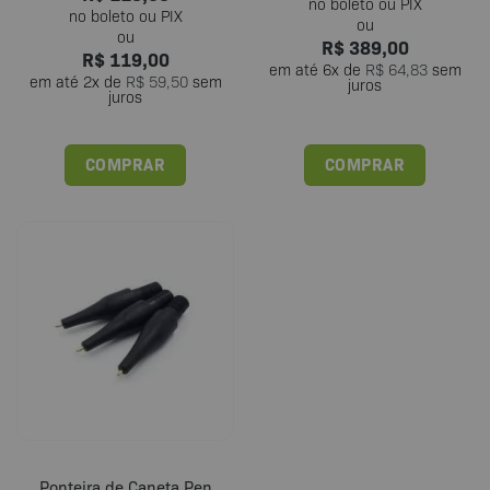
R$
389,00
R$
119,00
em até
6
x de
R$
64,83
sem
em até
2
x de
R$
59,50
sem
juros
juros
COMPRAR
COMPRAR
Este
produto
tem
várias
variantes.
As
opções
podem
ser
escolhidas
na
página
do
Ponteira de Caneta Pen
produto