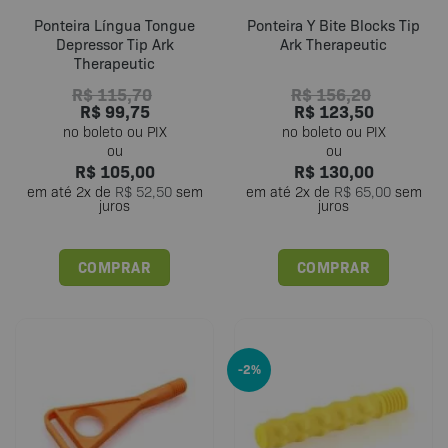
do
Ponteira Língua Tongue
Ponteira Y Bite Blocks Tip
produto
Depressor Tip Ark
Ark Therapeutic
Therapeutic
R$
115,70
R$
156,20
R$
99,75
R$
123,50
R$
105,00
R$
130,00
em até
2
x de
R$
52,50
sem
em até
2
x de
R$
65,00
sem
juros
juros
COMPRAR
COMPRAR
Este
Este
produto
produto
tem
tem
várias
várias
-2%
variantes.
variantes.
As
As
opções
opções
podem
podem