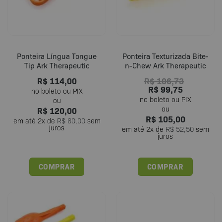
ser
ser
escolhidas
escolhidas
na
na
página
página
do
do
Ponteira Língua Tongue
Ponteira Texturizada Bite-
produto
produto
Tip Ark Therapeutic
n-Chew Ark Therapeutic
R$
114,00
R$
106,73
R$
99,75
R$
120,00
R$
105,00
em até
2
x de
R$
60,00
sem
juros
em até
2
x de
R$
52,50
sem
juros
COMPRAR
COMPRAR