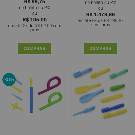
R$
99,75
R$
1.479,99
R$
105,00
em até
6
x de
R$
246,67
sem juros
em até
2
x de
R$
52,50
sem
juros
COMPRAR
COMPRAR
-13%