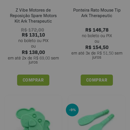
Z Vibe Motores de
Ponteira Rato Mouse Tip
Reposição Spare Motors
Ark Therapeutic
Kit Ark Therapeutic
R$
172,00
R$
146,78
R$
131,10
R$
154,50
R$
138,00
em até
3
x de
R$
51,50
sem
juros
em até
2
x de
R$
69,00
sem
juros
COMPRAR
COMPRAR
-9%