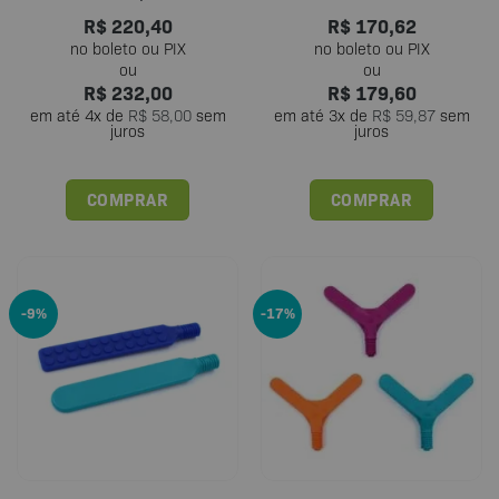
R$
220,40
R$
170,62
R$
232,00
R$
179,60
em até
4
x de
R$
58,00
sem
em até
3
x de
R$
59,87
sem
juros
juros
COMPRAR
COMPRAR
Este
produto
tem
várias
-9%
-17%
variantes.
As
opções
podem
ser
escolhidas
na
página