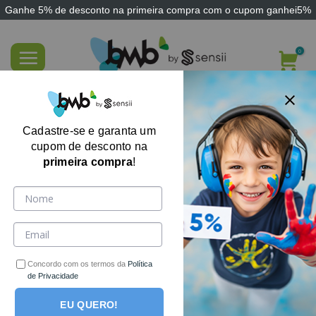
Ganhe
5% de desconto
na primeira compra com o cupom
ganhei5%
Skip
to
content
FILTRE AQUI
Cadastre-se e garanta um
cupom de desconto na
primeira compra
!
Nenhum produto foi encontrado para a sua seleção.
Receba ofertas, cupons e novidades por e-mail!
Concordo com os termos da
Política
de Privacidade
EU QUERO!