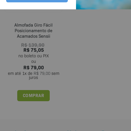
Almofada Giro Fácil
Posicionamento de
Acamados Sensii
R$
139,90
R$
75,05
R$
79,00
em até
1
x de
R$
79,00
sem
juros
COMPRAR