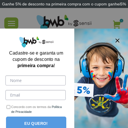
Ganhe
5% de desconto
na primeira compra com o cupom
ganhei5%
Skip
to
content
FILTRE AQUI
Cadastre-se e garanta um
cupom de desconto na
primeira compra
!
-44%
Concordo com os termos da
Política
de Privacidade
EU QUERO!