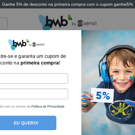
Ganhe
5% de desconto
na primeira compra com o cupom
ganhei5%
TICOS
BRINQUEDOS E JOGOS
ARK THERAPEUTIC
SENSII
TECNOLOGIA
tre-se e garanta um cupom de
sconto na
primeira compra
!
um produto foi encontrado para a sua seleção.
des por e-mail!
do com os termos da
Política de Privacidade
EU QUERO!
ais completa loja de produtos terapêuticos e sensoriais do Bra