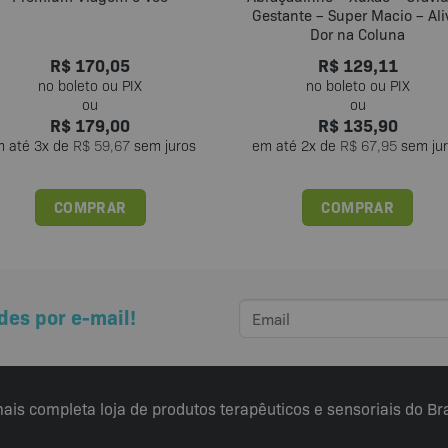
Gestante – Super Macio – Ali
Dor na Coluna
R$
170,05
R$
129,11
R$
179,00
R$
135,90
m até
3
x de
R$
59,67
sem juros
em até
2
x de
R$
67,95
sem ju
COMPRAR
COMPRAR
des por e-mail!
ais completa loja de produtos terapêuticos e sensoriais do Bra