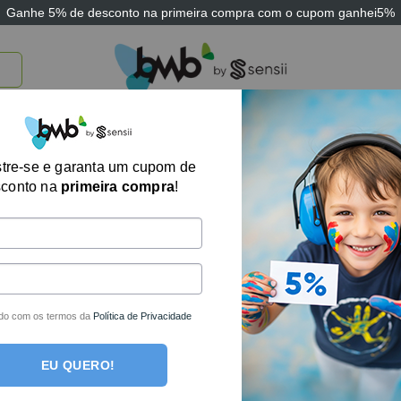
Ganhe
5% de desconto
na primeira compra com o cupom
ganhei5%
TICOS
BRINQUEDOS E JOGOS
ARK THERAPEUTIC
SENSII
TECNOLOGIA
Alça Levantador
tre-se e garanta um cupom de
sconto na
primeira compra
!
R$
65,55
no boleto o
R$
69,00
em até
1
x 
Fora de estoque
do com os termos da
Política de Privacidade
EU QUERO!