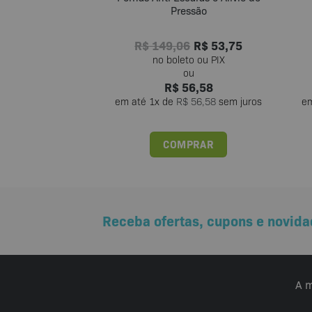
Pressão
R$
149,06
R$
53,75
R$
56,58
em até
1
x de
R$
56,58
sem juros
e
COMPRAR
Receba ofertas, cupons e novida
A m