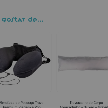
 GOSTAR DE…
Almofada de Pescoço Travel
Travesseiro de Corpo
Premium Viagem e Vôo
Abraçadinho – Xuxão – Grávid