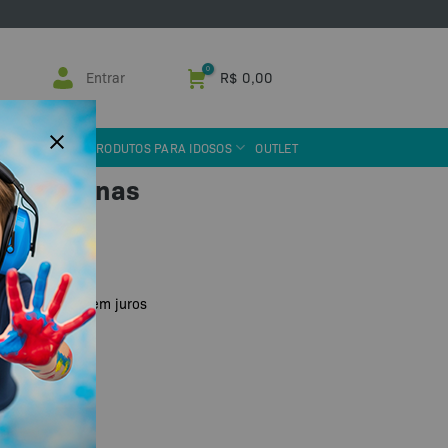
Entrar
R$
0,00
 ASSISTIVA
PRODUTOS PARA IDOSOS
OUTLET
a de Pernas
u PIX
R$
69,00
de
sem juros