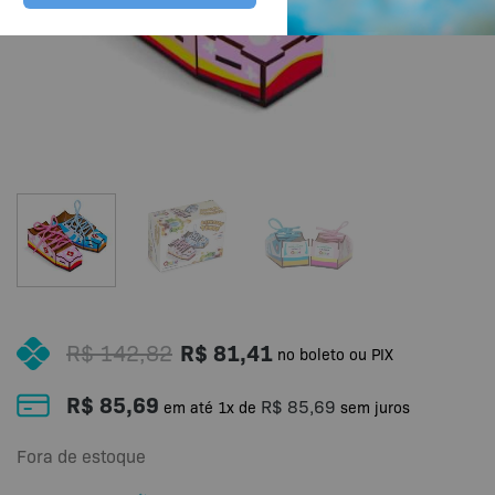
R$
142,82
R$
81,41
no boleto ou PIX
R$
85,69
R$
85,69
em até
1
x de
sem juros
Fora de estoque