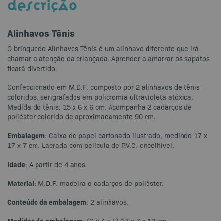
DESCRIÇÃO
Alinhavos Tênis
O brinquedo Alinhavos Tênis é um alinhavo diferente que irá
chamar a atenção da criançada. Aprender a amarrar os sapatos
ficará divertido.
Confeccionado em M.D.F. composto por 2 alinhavos de tênis
coloridos, serigrafados em policromia ultravioleta atóxica.
Medida do tênis: 15 x 6 x 6 cm. Acompanha 2 cadarços de
poliéster colorido de aproximadamente 90 cm.
Embalagem
: Caixa de papel cartonado ilustrado, medindo 17 x
17 x 7 cm. Lacrada com película de P.V.C. encolhível.
Idade
: A partir de 4 anos
Material
: M.D.F. madeira e cadarços de poliéster.
Conteúdo da embalagem
: 2 alinhavos.
Medidas da embalagem
: (C x A x L) 17 x 7 x 12 cm.