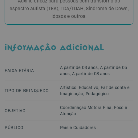
Auxílio eficaz para pessoas com transtorno do
espectro autista (TEA), TDA/TDAH, Síndrome de Down,
idosos e outros.
INFORMAÇÃO ADICIONAL
A partir de 03 anos
,
A partir de 05
FAIXA ETÁRIA
anos
,
A partir de 08 anos
Artístico
,
Educativo
,
Faz de conta e
TIPO DE BRINQUEDO
Imaginação
,
Pedagógico
Coordenação Motora Fina
,
Foco e
OBJETIVO
Atenção
PÚBLICO
Pais e Cuidadores