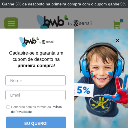
Ganhe
5% de desconto
na primeira compra com o cupom
ganhei5%
Skip
to
content
Alinhavos Tênis – Brinquedo Educativo
Cadastre-se e garanta um
cupom de desconto na
primeira compra
!
-40%
Concordo com os termos da
Política
de Privacidade
EU QUERO!