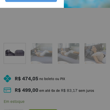
R$
474,05
no boleto ou PIX
R$
499,00
R$
83,17
em até
6
x de
sem juros
Em estoque