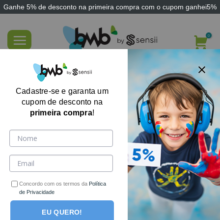
Ganhe
5% de desconto
na primeira compra com o cupom
ganhei5%
Skip
to
content
Almofada Kit Abdominoplastia
Cadastre-se e garanta um
cupom de desconto na
primeira compra
!
Concordo com os termos da
Política
de Privacidade
EU QUERO!