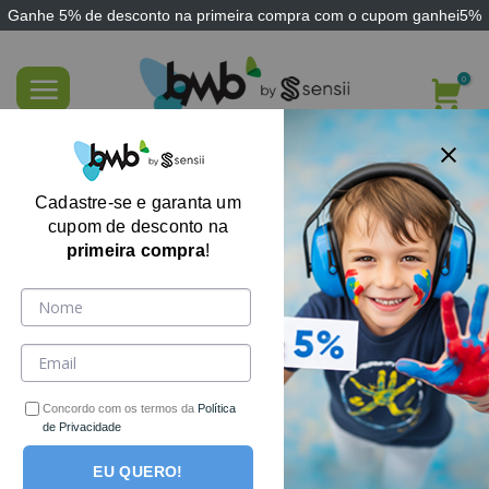
Ganhe
5% de desconto
na primeira compra com o cupom
ganhei5%
Skip
to
content
Animais De Borracha Balao
Cadastre-se e garanta um
cupom de desconto na
primeira compra
!
Concordo com os termos da
Política
de Privacidade
EU QUERO!