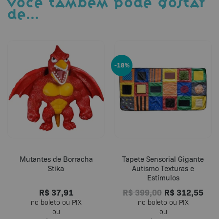
VOCÊ TAMBÉM PODE GOSTAR
DE…
-18%
Mutantes de Borracha
Tapete Sensorial Gigante
Stika
Autismo Texturas e
Estímulos
R$
37,91
R$
399,00
R$
312,55