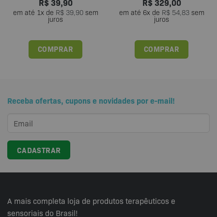
R$
39,90
R$
329,00
em até
1
x de
R$
39,90
sem
em até
6
x de
R$
54,83
sem
juros
juros
COMPRAR
COMPRAR
Receba ofertas, cupons e novidades por e-mail!
A mais completa loja de produtos terapêuticos e
sensoriais do Brasil!